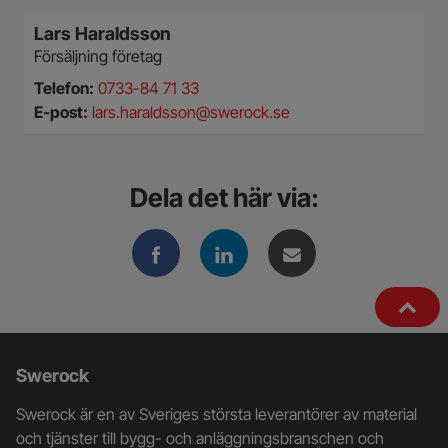
Lars Haraldsson
Försäljning företag
Telefon:
0733-84 71 33
E-post:
lars.haraldsson@swerock.se
Dela det här via:
Ytterligare
Swerock
information
Swerock är en av Sveriges största leverantörer av material
och
och tjänster till bygg- och anläggningsbranschen och