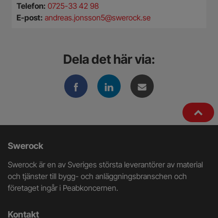
Telefon:
0725-33 42 98
E-post:
andreas.jonsson5@swerock.se
Dela det här via:
Ytterligare
Swerock
information
Swerock är en av Sveriges största leverantörer av material
och
och tjänster till bygg- och anläggningsbranschen och
företaget ingår i Peabkoncernen.
kontaktuppgifter
Kontakt