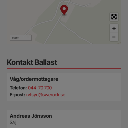
100m
Kontakt Ballast
Våg/ordermottagare
Telefon:
044-70 700
E-post:
rvfsyd@swerock.se
Andreas Jönsson
Sälj