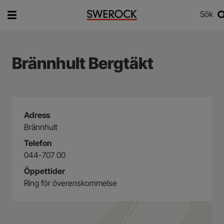
Sök
Vad vill du söka efter?
Sök
Brännhult Bergtäkt
Adress
Brännhult
Telefon
044-707 00
Öppettider
Ring för överenskommelse