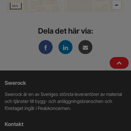
50m
Dela det här via:
Ytterligare
Swerock
information
Swerock är en av Sveriges största leverantörer av material
och
och tjänster till bygg- och anläggningsbranschen och
företaget ingår i Peabkoncernen.
kontaktuppgifter
Kontakt