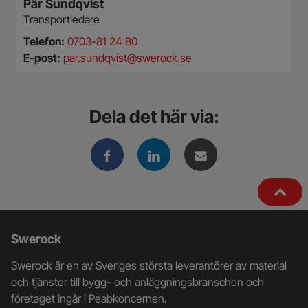
Pär Sundqvist
Transportledare
Telefon:
0703-81 24 80
E-post:
par.sundqvist@swerock.se
Dela det här via:
Ytterligare
Swerock
information
Swerock är en av Sveriges största leverantörer av material
och
och tjänster till bygg- och anläggningsbranschen och
företaget ingår i Peabkoncernen.
kontaktuppgifter