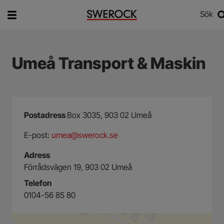
Sök
Vad vill du söka efter?
Sök
Umeå Transport & Maskin
Postadress
Box 3035, 903 02 Umeå
E-post:
umea@swerock.se
Adress
Förrådsvägen 19, 903 02 Umeå
Telefon
0104-56 85 80