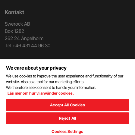
Kontakt
Swerock AB
Box 1282
262 24 Ängelholm
Tel +46 431 44 96 30
Genvägar
We care about your privacy
Kontakt
We use cookies to improve the user experience and functionality of our
Mottagningsblankett
website. Also as a tool for our marketing efforts.
We therefore seek consent to handle your information.
Dokument
Läs mer om hur vi använder cookies.
Kund- och leverantörsportal
Hantering av personuppgifter
Accept All Cookies
Reject All
Cookies
Cookies Settings