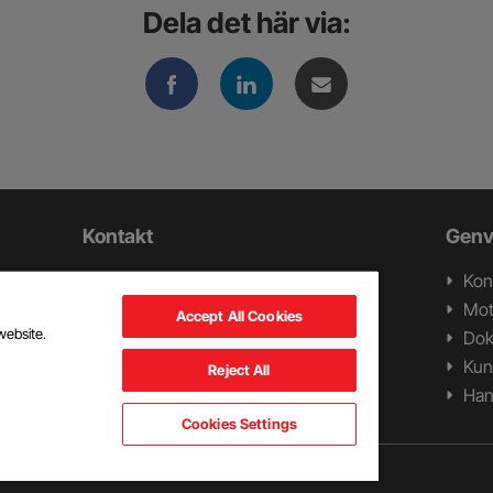
Dela det här via:
Kontakt
Genv
Swerock AB
Kon
ll
Box 1282
Mot
Accept All Cookies
ch
262 24 Ängelholm
website.
Do
Tel +46 431 44 96 30
Kun
Reject All
Han
Cookies Settings