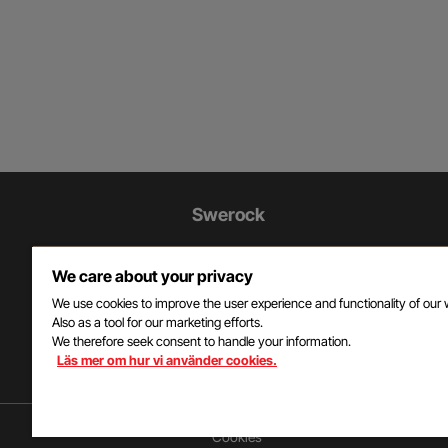
Ytterligare
Swerock
information
Swerock är en av Sveriges största
och
We care about your privacy
leverantörer av material och tjänster ti
bygg- och anläggningsbranschen o
We use cookies to improve the user experience and functionality of our 
kontaktuppgifter
Also as a tool for our marketing efforts.
företaget ingår i Peabkoncernen.
We therefore seek consent to handle your information.
Läs mer om hur vi använder cookies.
Cookies