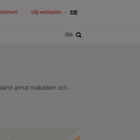
blankett
Välj webbplats
Sök
Sök
i bland annat makadam och