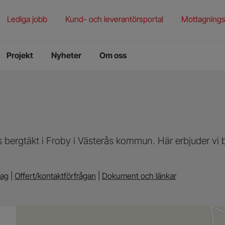
rening
torieprovning
Lediga jobb
Kund- och leverantörsportal
Mottagnings
ningstjänster
Projekt
Nyheter
Om oss
 bergtäkt i Froby i Västerås kommun. Här erbjuder v
tag
|
Offert/kontaktförfrågan
|
Dokument och länkar