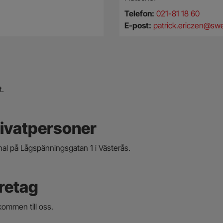
Telefon:
021-81 18 60
E-post:
patrick.ericzen@sw
t.
privatpersoner
inal på Lågspänningsgatan 1 i Västerås.
öretag
kommen till oss.