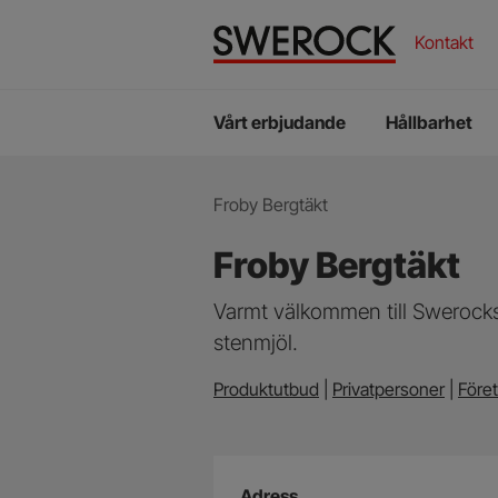
ECO-Ballast
Vatten
ECO-Betong
Labora
Kontakt
Mottag
Vad vill du söka efter?
Miljö
Vårt erbjudande
Hållbarhet
Du
Froby Bergtäkt
är
Froby Bergtäkt
här:
Varmt välkommen till Swerocks
stenmjöl.
Produktutbud
|
Privatpersoner
|
Före
Adress