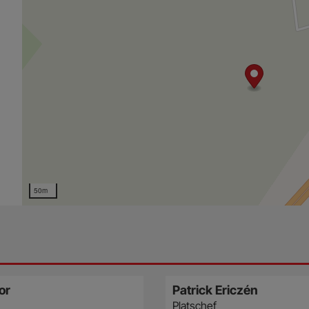
50m
or
Patrick Ericzén
Platschef