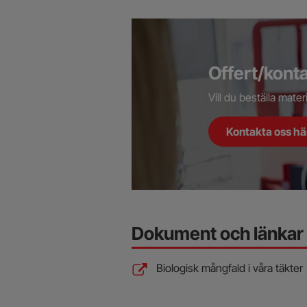
Offert/kont
Vill du beställa mate
Kontakta oss hä
Dokument och länkar
Biologisk mångfald i våra täkter