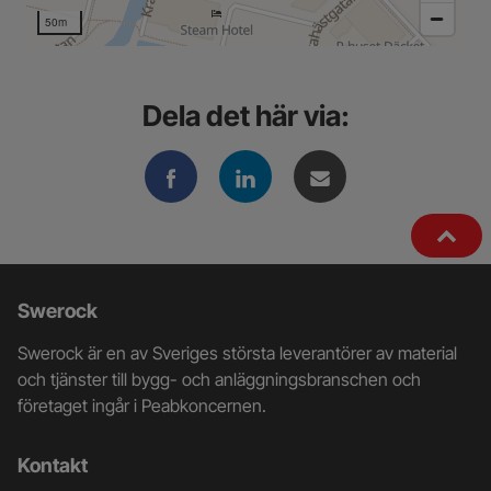
50m
Dela det här via:
Ytterligare
Swerock
information
Swerock är en av Sveriges största leverantörer av material
och
och tjänster till bygg- och anläggningsbranschen och
företaget ingår i Peabkoncernen.
kontaktuppgifter
Kontakt