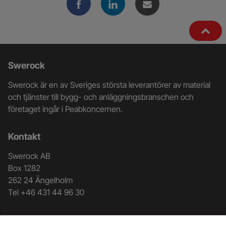
Ytterligare
Swerock
information
Swerock är en av Sveriges största leverantörer av material
och
och tjänster till bygg- och anläggningsbranschen och
företaget ingår i Peabkoncernen.
kontaktuppgifter
Kontakt
Swerock AB
Box 1282
262 24 Ängelholm
Tel +46 431 44 96 30
Genvägar