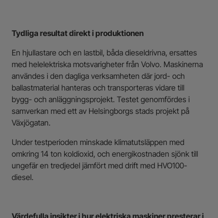
Tydliga resultat direkt i produktionen
En hjullastare och en lastbil, båda dieseldrivna, ersattes
med helelektriska motsvarigheter från Volvo. Maskinerna
användes i den dagliga verksamheten där jord- och
ballastmaterial hanteras och transporteras vidare till
bygg- och anläggningsprojekt. Testet genomfördes i
samverkan med ett av Helsingborgs stads projekt på
Växjögatan.
Under testperioden minskade klimatutsläppen med
omkring 14 ton koldioxid, och energikostnaden sjönk till
ungefär en tredjedel jämfört med drift med HVO100-
diesel.
Värdefulla insikter i hur elektriska maskiner presterar i