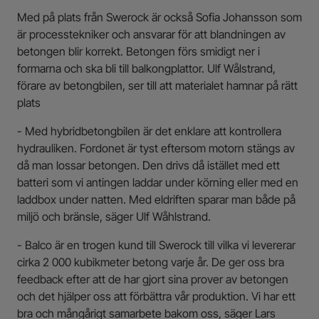
Med på plats från Swerock är också Sofia Johansson som
är processtekniker och ansvarar för att blandningen av
betongen blir korrekt. Betongen förs smidigt ner i
formarna och ska bli till balkongplattor. Ulf Wålstrand,
förare av betongbilen, ser till att materialet hamnar på rätt
plats
- Med hybridbetongbilen är det enklare att kontrollera
hydrauliken. Fordonet är tyst eftersom motorn stängs av
då man lossar betongen. Den drivs då istället med ett
batteri som vi antingen laddar under körning eller med en
laddbox under natten. Med eldriften sparar man både på
miljö och bränsle, säger Ulf Wåhlstrand.
- Balco är en trogen kund till Swerock till vilka vi levererar
cirka 2 000 kubikmeter betong varje år. De ger oss bra
feedback efter att de har gjort sina prover av betongen
och det hjälper oss att förbättra vår produktion. Vi har ett
bra och mångårigt samarbete bakom oss, säger Lars