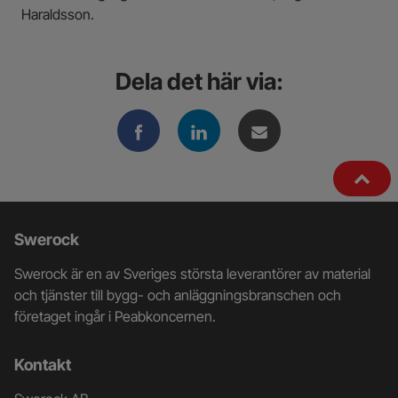
Haraldsson.
Dela det här via:
Ytterligare
Swerock
information
Swerock är en av Sveriges största leverantörer av material
och
och tjänster till bygg- och anläggningsbranschen och
företaget ingår i Peabkoncernen.
kontaktuppgifter
Kontakt