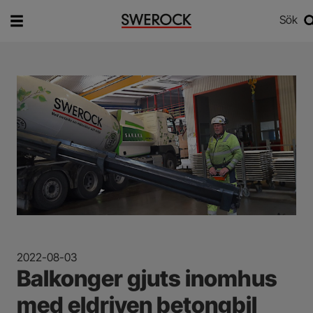
Sök
Vad vill du söka efter?
Sök
2022-08-03
Balkonger gjuts inomhus
med eldriven betongbil