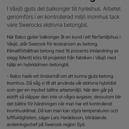
I Växjö gjuts det balkonger till hyreshus. Arbetet
genomförs i en kontrollerad miljö inomhus tack
vare Swerocks eldrivna betongbil.
När Balco gjuter balkonger åt en kund i ett flerfamiljshus i
Växjö, står Swerock för leveransen av betong.
Klimatförbättrad betong med 18 procents inblandning av
slagg (Merit) körs till projektet från fabriken i Växjö med
hjälp en hybriddriven betongbil.
- Balco hade ett önskemål om att kunna gjuta betong
inomhus. Då såg vi till att använda vår eldrivna hybridbil
som ger en mycket bättre arbetsmiljö. När den går på
eldrift så släpper den inte ut några avgaser, dessutom blir
det bättre för härdningen när man har ett kontrollerat
inomhusklimat. Då kan man kan styra temperaturen och
luftfuktigheten, säger Lars Haraldsson, biträdande
avdelningschef på Swerock region Syd.