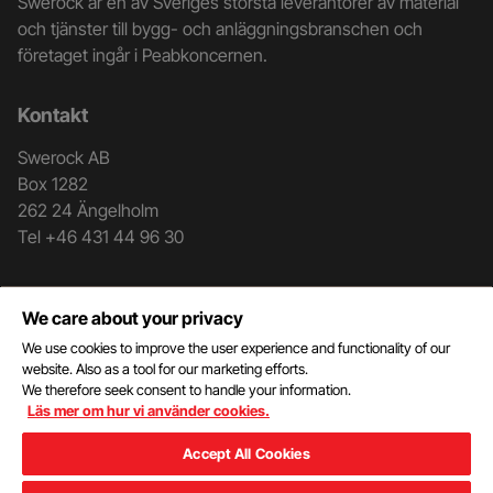
Swerock är en av Sveriges största leverantörer av material
och
och tjänster till bygg- och anläggningsbranschen och
företaget ingår i Peabkoncernen.
kontaktuppgifter
Kontakt
Swerock AB
Box 1282
262 24 Ängelholm
Tel +46 431 44 96 30
Genvägar
We care about your privacy
Kontakt
We use cookies to improve the user experience and functionality of our
Mottagningsblankett
website. Also as a tool for our marketing efforts.
We therefore seek consent to handle your information.
Dokument
Läs mer om hur vi använder cookies.
Kund- och leverantörsportal
Hantering av personuppgifter
Accept All Cookies