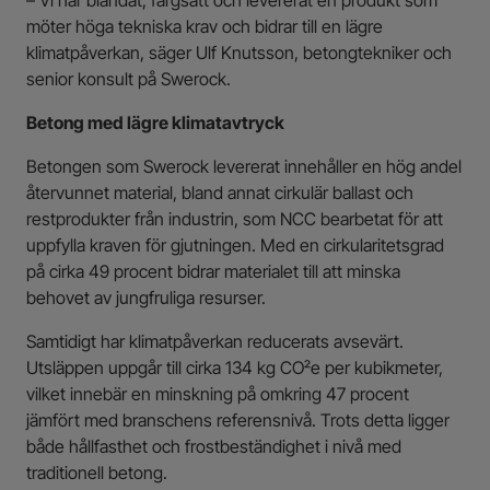
– Vi har blandat, färgsatt och levererat en produkt som
möter höga tekniska krav och bidrar till en lägre
klimatpåverkan, säger Ulf Knutsson, betongtekniker och
senior konsult på Swerock.
Betong med lägre klimatavtryck
Betongen som Swerock levererat innehåller en hög andel
återvunnet material, bland annat cirkulär ballast och
restprodukter från industrin, som NCC bearbetat för att
uppfylla kraven för gjutningen. Med en cirkularitetsgrad
på cirka 49 procent bidrar materialet till att minska
behovet av jungfruliga resurser.
Samtidigt har klimatpåverkan reducerats avsevärt.
Utsläppen uppgår till cirka 134 kg CO₂e per kubikmeter,
vilket innebär en minskning på omkring 47 procent
jämfört med branschens referensnivå. Trots detta ligger
både hållfasthet och frostbeständighet i nivå med
traditionell betong.