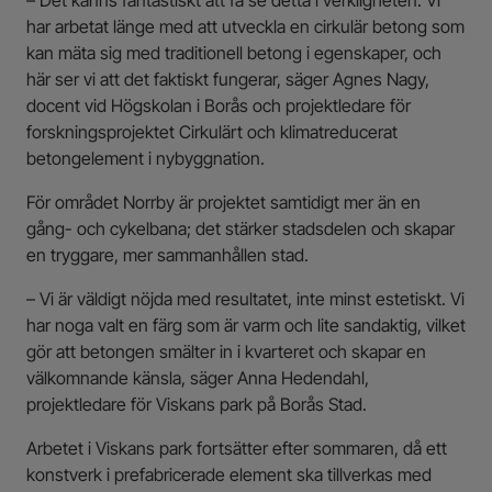
– Det känns fantastiskt att få se detta i verkligheten. Vi
har arbetat länge med att utveckla en cirkulär betong som
kan mäta sig med traditionell betong i egenskaper, och
här ser vi att det faktiskt fungerar, säger Agnes Nagy,
docent vid Högskolan i Borås och projektledare för
forskningsprojektet Cirkulärt och klimatreducerat
betongelement i nybyggnation.
För området Norrby är projektet samtidigt mer än en
gång- och cykelbana; det stärker stadsdelen och skapar
en tryggare, mer sammanhållen stad.
– Vi är väldigt nöjda med resultatet, inte minst estetiskt. Vi
har noga valt en färg som är varm och lite sandaktig, vilket
gör att betongen smälter in i kvarteret och skapar en
välkomnande känsla, säger Anna Hedendahl,
projektledare för Viskans park på Borås Stad.
Arbetet i Viskans park fortsätter efter sommaren, då ett
konstverk i prefabricerade element ska tillverkas med