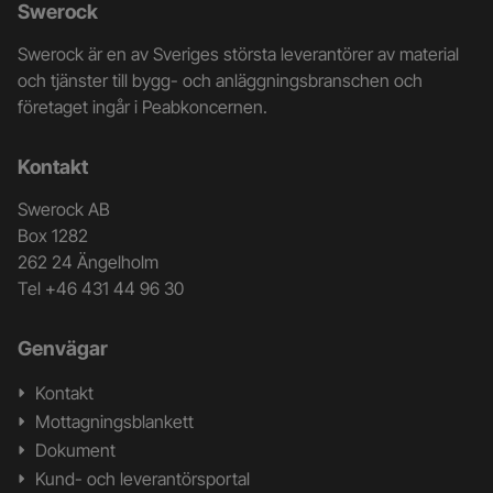
Ytterligare
Swerock
information
Swerock är en av Sveriges största leverantörer av material
och
och tjänster till bygg- och anläggningsbranschen och
företaget ingår i Peabkoncernen.
kontaktuppgifter
Kontakt
Swerock AB
Box 1282
262 24 Ängelholm
Tel +46 431 44 96 30
Genvägar
Kontakt
Mottagningsblankett
Dokument
Kund- och leverantörsportal