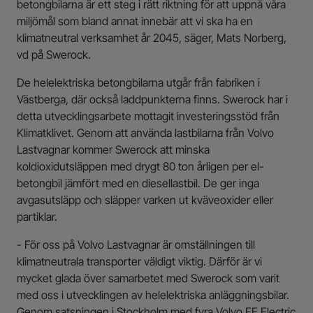
betongbilarna är ett steg i rätt riktning för att uppnå våra
miljömål som bland annat innebär att vi ska ha en
klimatneutral verksamhet år 2045, säger, Mats Norberg,
vd på Swerock.
De helelektriska betongbilarna utgår från fabriken i
Västberga, där också laddpunkterna finns. Swerock har i
detta utvecklingsarbete mottagit investeringsstöd från
Klimatklivet. Genom att använda lastbilarna från Volvo
Lastvagnar kommer Swerock att minska
koldioxidutsläppen med drygt 80 ton årligen per el-
betongbil jämfört med en diesellastbil. De ger inga
avgasutsläpp och släpper varken ut kväveoxider eller
partiklar.
- För oss på Volvo Lastvagnar är omställningen till
klimatneutrala transporter väldigt viktig. Därför är vi
mycket glada över samarbetet med Swerock som varit
med oss i utvecklingen av helelektriska anläggningsbilar.
Genom satsningen i Stockholm med fyra Volvo FE Electric