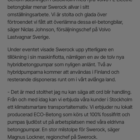
betongbilar menar Swerock allvar i sitt
omställningsarbete. Vi är stolta och glada över
förtroendet vi fått att överlämna dessa el-betongbilar,
säger Niclas Johnson, försäljningschef på Volvo
Lastvagnar Sverige.
Under eventet visade Swerock upp ytterligare en
tillökning i sin maskinflotta, nämligen en av de tolv nya
hybridbetongpumpar som nyligen anlänt. Två av
hybridpumparna kommer att användas i Finland och
resterande disponeras runt om i vårt avlånga land.
- Det är med stolthet jag nu kan säga att ord blir handling.
Från och med idag kan vi erbjuda våra kunder i Stockholm
ett klimatsmartare transportalternativ. Vi erbjuder nu lokalt
producerad ECO-Betong som körs ut 100% fossilfritt och
pumpas ljudlöst ut på arbetsplatsen med våra eldrivna
betongpumpar. En stor milstolpe för Swerock, säger
Magnus Lockner, regionchef på Swerock.