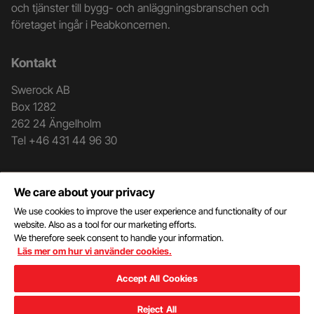
och
och tjänster till bygg- och anläggningsbranschen och
företaget ingår i Peabkoncernen.
kontaktuppgifter
Kontakt
Swerock AB
Box 1282
262 24 Ängelholm
Tel +46 431 44 96 30
Genvägar
We care about your privacy
Kontakt
We use cookies to improve the user experience and functionality of our
Mottagningsblankett
website. Also as a tool for our marketing efforts.
We therefore seek consent to handle your information.
Dokument
Läs mer om hur vi använder cookies.
Kund- och leverantörsportal
Hantering av personuppgifter
Accept All Cookies
Reject All