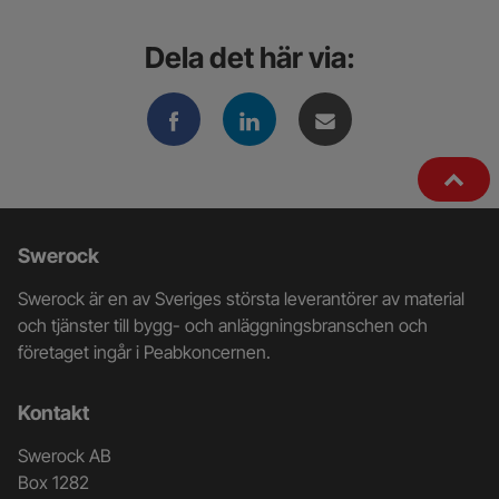
Dela det här via:
Ytterligare
Swerock
information
Swerock är en av Sveriges största leverantörer av material
och
och tjänster till bygg- och anläggningsbranschen och
företaget ingår i Peabkoncernen.
kontaktuppgifter
Kontakt
Swerock AB
Box 1282