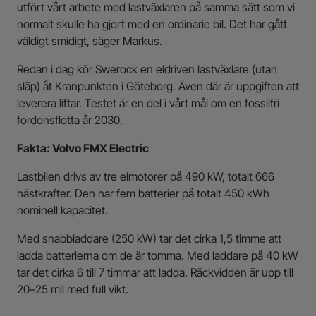
utfört vårt arbete med lastväxlaren på samma sätt som vi
normalt skulle ha gjort med en ordinarie bil. Det har gått
väldigt smidigt, säger Markus.
Redan i dag kör Swerock en eldriven lastväxlare (utan
släp) åt Kranpunkten i Göteborg. Även där är uppgiften att
leverera liftar. Testet är en del i vårt mål om en fossilfri
fordonsflotta år 2030.
Fakta: Volvo FMX Electric
Lastbilen drivs av tre elmotorer på 490 kW, totalt 666
hästkrafter. Den har fem batterier på totalt 450 kWh
nominell kapacitet.
Med snabbladdare (250 kW) tar det cirka 1,5 timme att
ladda batterierna om de är tomma. Med laddare på 40 kW
tar det cirka 6 till 7 timmar att ladda. Räckvidden är upp till
20–­25 mil med full vikt.