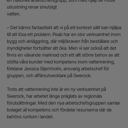
en nationell arbetschefsgrupp, som med hjälp av mobil
utrustning renar smutsigt
vatten.
– Det känns fantastiskt att vi på ett konkret sätt kan hjälpa
till att lösa ett problem. Peab har en stor verksamhet inom
bygg och anläggning, där miljökraven från beställare och
myndigheter fortsätter att öka. Men vi ser också att det
finns en växande marknad och ett allt större behov av att
stötta våra kunder med kompetens inom vattenrening,
förklarar Jessica Stjernholm, ansvarig arbetschef för
gruppen, och affärsutvecklare på Swerock.
Trots att vattenrening inte är en ny verksamhet på
Swerock, har arbetet länge präglats av regionala
förutsättningar. Med den nya arbetschefsgruppen samlar
bolaget all kompetens och fördelar resurserna där de
behövs runtom i landet.