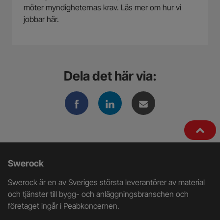
möter myndigheternas krav. Läs mer om hur vi
jobbar här.
Dela det här via:
Ytterligare
Swerock
information
Swerock är en av Sveriges största leverantörer av material
och
och tjänster till bygg- och anläggningsbranschen och
företaget ingår i Peabkoncernen.
kontaktuppgifter