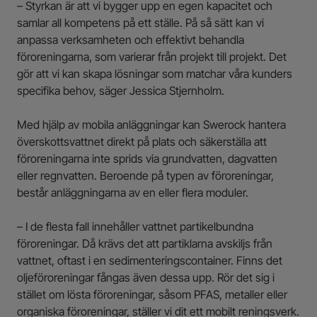
– Styrkan är att vi bygger upp en egen kapacitet och
samlar all kompetens på ett ställe. På så sätt kan vi
anpassa verksamheten och effektivt behandla
föroreningarna, som varierar från projekt till projekt. Det
gör att vi kan skapa lösningar som matchar våra kunders
specifika behov, säger Jessica Stjernholm.
Med hjälp av mobila anläggningar kan Swerock hantera
överskottsvattnet direkt på plats och säkerställa att
föroreningarna inte sprids via grundvatten, dagvatten
eller regnvatten. Beroende på typen av föroreningar,
består anläggningarna av en eller flera moduler.
– I de flesta fall innehåller vattnet partikelbundna
föroreningar. Då krävs det att partiklarna avskiljs från
vattnet, oftast i en sedimenteringscontainer. Finns det
oljeföroreningar fångas även dessa upp. Rör det sig i
stället om lösta föroreningar, såsom PFAS, metaller eller
organiska föroreningar, ställer vi dit ett mobilt reningsverk.