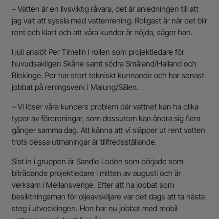
– Vatten är en livsviktig råvara, det är anledningen till att
jag valt att syssla med vattenrening. Roligast är när det blir
rent och klart och att våra kunder är nöjda, säger han.
I juli anslöt Per Timelin i rollen som projektledare för
huvudsakligen Skåne samt södra Småland/Halland och
Blekinge. Per har stort tekniskt kunnande och har senast
jobbat på reningsverk i Malung/Sälen.
– Vi löser våra kunders problem där vattnet kan ha olika
typer av föroreningar, som dessutom kan ändra sig flera
gånger samma dag. Att känna att vi släpper ut rent vatten
trots dessa utmaningar är tillfredsställande.
Sist in i gruppen är Sandie Lodén som började som
biträdande projektledare i mitten av augusti och är
verksam i Mellansverige. Efter att ha jobbat som
besiktningsman för oljeavskiljare var det dags att ta nästa
steg i utvecklingen. Hon har nu jobbat med mobil