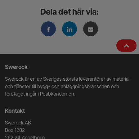
Dela det här via:
Ytterligare
Swerock
information
Swerock är en av Sveriges största leverantörer av material
och
och tjänster till bygg- och anläggningsbranschen och
företaget ingår i Peabkoncernen.
kontaktuppgifter
Kontakt
Swerock AB
Box 1282
262 24 Ängelholm