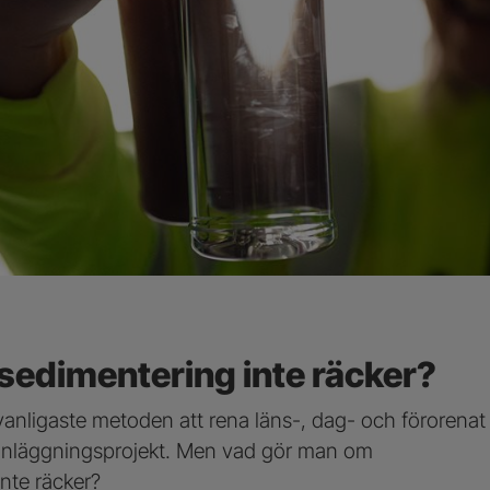
sedimentering inte räcker?
vanligaste metoden att rena läns-, dag- och förorenat
anläggningsprojekt. Men vad gör man om
inte räcker?