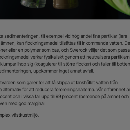
a sedimenteringen, till exempel vid hög andel fina partiklar (lera
a ämnen, kan flockningsmedel tillsättas till inkommande vatten. De
lljoner eller en polymer som bas, och Swerock väljer det som passa
lockningsmedel verkar fysikaliskt genom att neutralisera partiklar
 klumpar ihop sig (koagulerar till större flockar) och faller till botten
edimenteringen, uppkommer inget annat avfall.
tvärden som gäller för att få släppa ut länshållet vatten från
 alternativ för att reducera föroreningshalterna. Vår erfarenhet ä
ocent och i vissa fall upp till 99 procent (beroende på ämne) och
aven med god marginal.
mplex västkustmiljö.