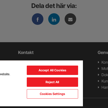
Dela det här via:
Kontakt
Genv
Swerock AB
Kon
ll
Box 1282
Mot
Accept All Cookies
ch
262 24 Ängelholm
website.
Do
Tel +46 431 44 96 30
Kun
Reject All
Han
Cookies Settings