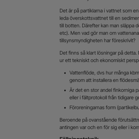
Det är på partiklarna i vattnet som en
leda överskottsvattnet till en sedimen
till botten. Därefter kan man släppa d
etc). Men vad gör man om vattenanaly
tillsynsmyndigheten har föreskrivit?
Det finns så klart lösningar på detta
ur ett tekniskt och ekonomiskt perspek
Vattenflöde, dvs hur många kbm/
genom att installera en flödesmä
Är det en stor andel finkorniga pa
eller i fältprotokoll från tidiga
Föroreningarnas form (partikelbu
Beroende på ovanstående förutsättni
antingen var och en för sig eller i ko