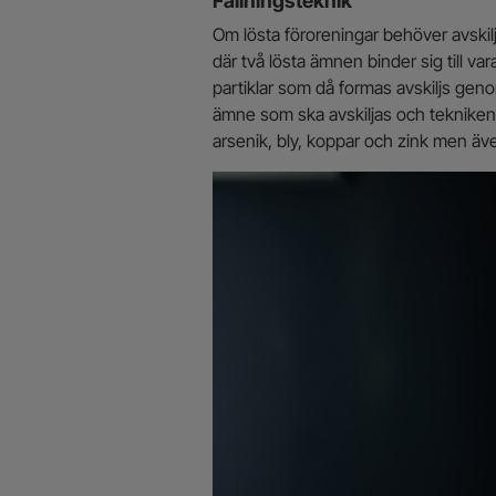
Fällningsteknik
Om lösta föroreningar behöver avskilja
där två lösta ämnen binder sig till var
partiklar som då formas avskiljs genom
ämne som ska avskiljas och tekniken 
arsenik, bly, koppar och zink men äve