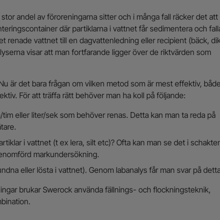
 stor andel av föroreningarna sitter och i många fall räcker det att
teringscontainer där partiklarna i vattnet får sedimentera och fall
et renade vattnet till en dagvattenledning eller recipient (bäck, di
serna visar att man fortfarande ligger över de riktvärden som
. Nu är det bara frågan om vilken metod som är mest effektiv, båd
tiv. För att träffa rätt behöver man ha koll på följande:
tim eller liter/sek som behöver renas. Detta kan man ta reda på
tare.
rtiklar i vattnet (t ex lera, silt etc)? Ofta kan man se det i schakte
re genomförd markundersökning.
ndna eller lösta i vattnet). Genom labanalys får man svar på detta
ngar brukar Swerock använda fällnings- och flockningsteknik,
mbination.