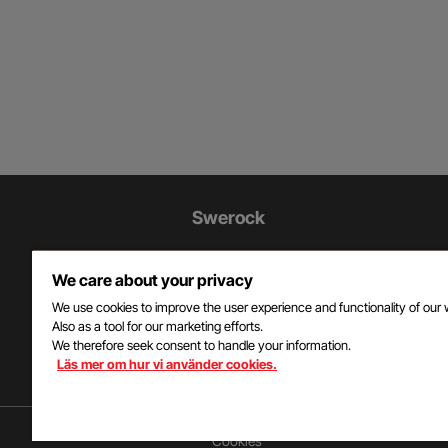
Ytterligare
Swerock
information
Swerock är en av Sveriges största
och
We care about your privacy
leverantörer av material och tjänster ti
bygg- och anläggningsbranschen o
We use cookies to improve the user experience and functionality of our 
kontaktuppgifter
Also as a tool for our marketing efforts.
företaget ingår i Peabkoncernen.
We therefore seek consent to handle your information.
Läs mer om hur vi använder cookies.
Cookies