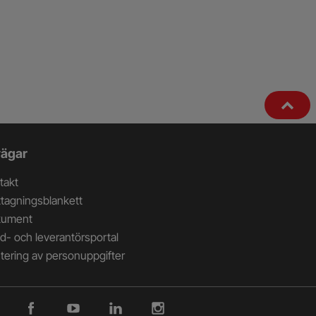
ägar
takt
tagningsblankett
kument
d- och leverantörsportal
tering av personuppgifter