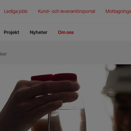
rening
torieprovning
Lediga jobb
Kund- och leverantörsportal
Mottagnings
ningstjänster
Projekt
Nyheter
Om oss
cker