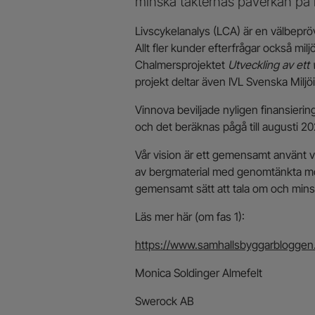
minska täkternas påverkan på m
Livscykelanalys (LCA) är en välbepröv
Allt fler kunder efterfrågar också mil
Chalmersprojektet
Utveckling av ett
projekt deltar även IVL Svenska Miljöi
Vinnova beviljade nyligen finansiering
och det beräknas pågå till augusti 20
Vår vision är ett gemensamt använt 
av bergmaterial med genomtänkta mo
gemensamt sätt att tala om och mins
Läs mer här (om fas 1):
https://www.samhallsbyggarbloggen.s
Monica Soldinger Almefelt
Swerock AB