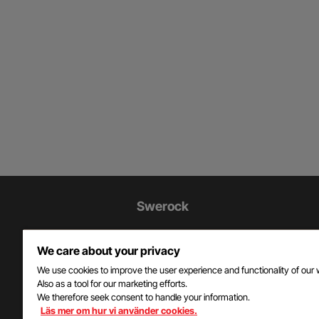
Ytterligare
Swerock
information
Swerock är en av Sveriges största
och
We care about your privacy
leverantörer av material och tjänster ti
bygg- och anläggningsbranschen o
We use cookies to improve the user experience and functionality of our 
kontaktuppgifter
Also as a tool for our marketing efforts.
företaget ingår i Peabkoncernen.
We therefore seek consent to handle your information.
Läs mer om hur vi använder cookies.