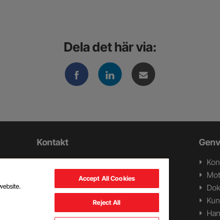
Dela det här via:
Kontakt
Genv
Swerock AB
Kon
ll
Box 1282
Mot
Accept All Cookies
ch
262 24 Ängelholm
website.
Do
Tel +46 431 44 96 30
Kun
Reject All
Han