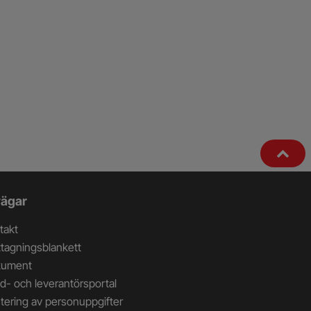
ägar
takt
tagningsblankett
kument
d- och leverantörsportal
tering av personuppgifter