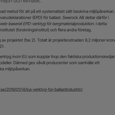
iljön och klimatet.
ad metod för att på ett systematiskt sätt beskriva miljöpåverkan.
jövarudeklarationer (EPD) för ballast. Swerock AB deltar därför i
 web-baserat EPD-verktyg för bergmaterialproduktion.
I detta
nstitutet (forskningsinstitut) och flera andra företag.
 av projektet (fas 2). Totalt är projektkostnaden 9,2 miljoner kron
21.
verktyg inom EU som kopplar ihop den faktiska produktionskedja
deller. Därmed ges såväl producenter som samhälle ett
ka miljöpåverkan.
e/2019/01/14/lca-verktyg-for-ballastindustrin/