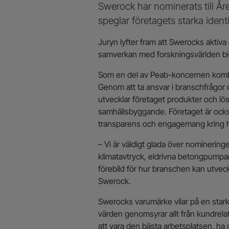
Swerock har nominerats till Å
speglar företagets starka iden
Juryn lyfter fram att Swerocks aktiv
samverkan med forskningsvärlden bidra
Som en del av Peab-koncernen kombin
Genom att ta ansvar i branschfrågor
utvecklar företaget produkter och lö
samhällsbyggande. Företaget är också
transparens och engagemang kring h
– Vi är väldigt glada över nominering
klimatavtryck, eldrivna betongpumpar 
förebild för hur branschen kan utve
Swerock.
Swerocks varumärke vilar på en stark
värden genomsyrar allt från kundrelati
att vara den bästa arbetsplatsen, ha