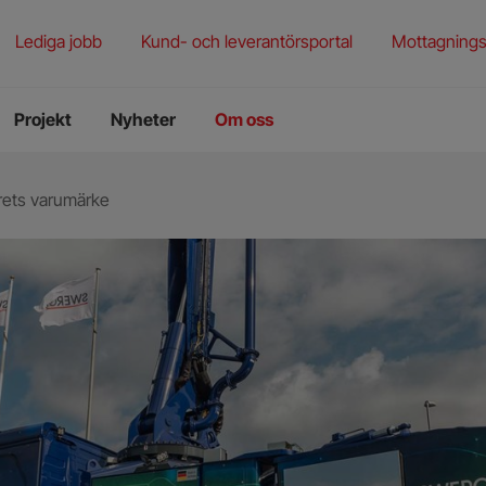
rening
torieprovning
Lediga jobb
Kund- och leverantörsportal
Mottagnings
ningstjänster
Projekt
Nyheter
Om oss
rets varumärke