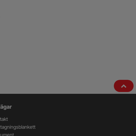
ägar
takt
tagningsblankett
kument