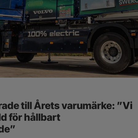
de till Årets varumärke: ”Vi
ld för hållbart
de”