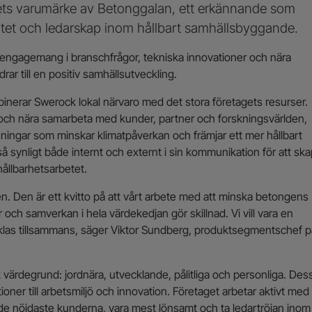
rets varumärke av Betonggalan, ett erkännande som
titet och ledarskap inom hållbart samhällsbyggande.
a engagemang i branschfrågor, tekniska innovationer och nära
r till en positiv samhällsutveckling.
erar Swerock lokal närvaro med det stora företagets resurser.
 och nära samarbeta med kunder, partner och forskningsvärlden,
sningar som minskar klimatpåverkan och främjar ett mer hållbart
 synligt både internt och externt i sin kommunikation för att sk
ållbarhetsarbetet.
en. Den är ett kvitto på att vårt arbete med att minska betongens
och samverkan i hela värdekedjan gör skillnad. Vi vill vara en
cklas tillsammans, säger Viktor Sundberg, produktsegmentschef p
 värdegrund: jordnära, utvecklande, pålitliga och personliga. Des
oner till arbetsmiljö och innovation. Företaget arbetar aktivt med
 de nöjdaste kunderna, vara mest lönsamt och ta ledartröjan inom