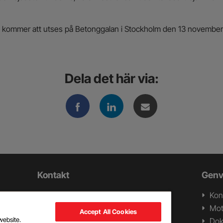
ke kommer att utses på Betonggalan i Stockholm den 13 november
Dela det här via:
Kontakt
Genv
Swerock AB
Kon
ll
Box 1282
Mot
Accept All Cookies
ch
262 24 Ängelholm
website.
Do