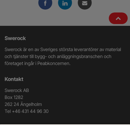
Ytterligare
Swerock
information
Swerock är en av Sveriges största leverantörer av material
och
och tjänster till bygg- och anläggningsbranschen och
företaget ingår i Peabkoncernen.
kontaktuppgifter
Kontakt
Swerock AB
Box 1282
262 24 Ängelholm
Tel +46 431 44 96 30
Genvägar