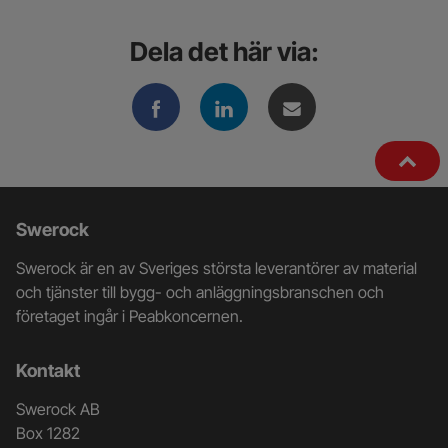
Dela det här via:
Ytterligare
Swerock
information
Swerock är en av Sveriges största leverantörer av material
och
och tjänster till bygg- och anläggningsbranschen och
företaget ingår i Peabkoncernen.
kontaktuppgifter
Kontakt
Swerock AB
Box 1282