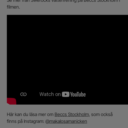
Se mer från Swerocks vattenrening på Beccs Stockholm i
filmen.
Här kan du läsa mer om
Beccs Stockholm,
som också
finns på Instagram:
@makalosamanicken