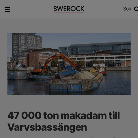
Sök
Vad vill du söka efter?
Sök
47 000 ton makadam till
Varvsbassängen