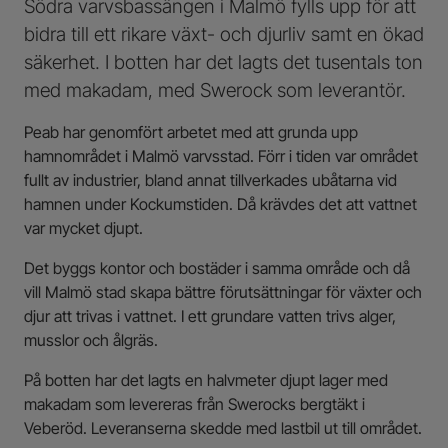
Södra varvsbassängen i Malmö fylls upp för att
bidra till ett rikare växt- och djurliv samt en ökad
säkerhet. I botten har det lagts det tusentals ton
med makadam, med Swerock som leverantör.
Peab har genomfört arbetet med att grunda upp
hamnområdet i Malmö varvsstad. Förr i tiden var området
fullt av industrier, bland annat tillverkades ubåtarna vid
hamnen under Kockumstiden. Då krävdes det att vattnet
var mycket djupt.
Det byggs kontor och bostäder i samma område och då
vill Malmö stad skapa bättre förutsättningar för växter och
djur att trivas i vattnet. I ett grundare vatten trivs alger,
musslor och ålgräs.
På botten har det lagts en halvmeter djupt lager med
makadam som levereras från Swerocks bergtäkt i
Veberöd. Leveranserna skedde med lastbil ut till området.