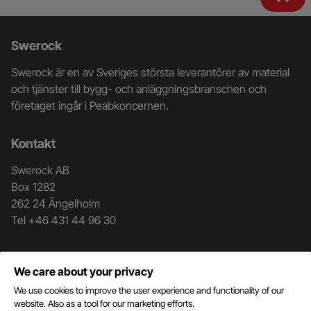
Ytterligare
Swerock
information
Swerock är en av Sveriges största leverantörer av material
och
och tjänster till bygg- och anläggningsbranschen och
företaget ingår i Peabkoncernen.
kontaktuppgifter
Kontakt
Swerock AB
Box 1282
262 24 Ängelholm
Tel +46 431 44 96 30
Genvägar
We care about your privacy
Kontakt
We use cookies to improve the user experience and functionality of our
Mottagningsblankett
website. Also as a tool for our marketing efforts.