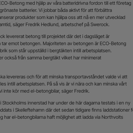
ECO-Betong med hjälp av våra batteridrivna fordon till ett företag
grönaste batterier. Vi jobbar båda aktivt för att förbättra
lanserar produkter som kan hjälpa oss att nå en mer utvecklad
framtid, säger Fredrik Hedlund, arbetschef på Swerock.
 levererat betong till projektet där det i dagsläget är
 tar emot betongen. Majoriteten av betongen är ECO-Betong
rik som står uppställd i bergtäkten intill arbetsplatsen.
r också från samma bergtäkt vilket har minimerat
a levereras och för att minska transportavståndet valde vi att
les intill arbetsplatsen. På så vis är vi nära och kan minska vårt
vi inte kör med el-betongbilar, säger Fredrik.
r i Stockholms innerstad har under de här dagarna testats i en ny
laddats i Skelleftehamn där det sedan tidigare finns laddstationer f
har el-betongbilarna haft möjlighet att ladda via Northvolts