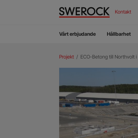
ECO-Ballast
Vatten
ECO-Betong
Labora
Kontakt
Mottag
Vad vill du söka efter?
Miljö
Vårt erbjudande
Hållbarhet
Du
Projekt
/
ECO-Betong till Northvolt i
är
här: