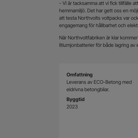
- Vi är tacksamma att vi fick tillfälle
hemmamiljö. Det har gett oss en möjligh
att testa Northvolts voltpacks var o
engagemang för hållbarhet och elektri
När Northvoltfabriken är klar kommer 
litiumjonbatterier för både lagring av e
Omfattning
Leverans av ECO-Betong med
eldrivna betongbilar.
Byggtid
2023