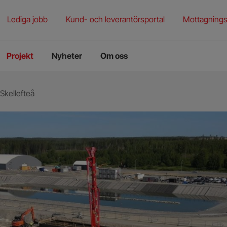
rening
torieprovning
Lediga jobb
Kund- och leverantörsportal
Mottagnings
ningstjänster
Projekt
Nyheter
Om oss
 Skellefteå