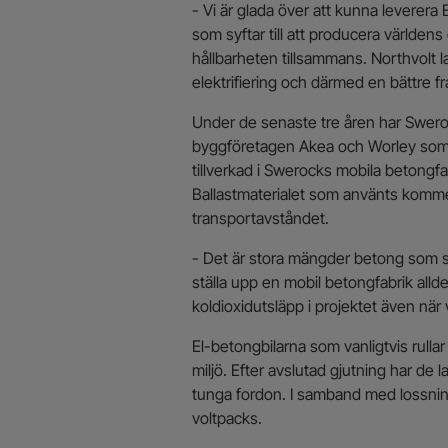
- Vi är glada över att kunna leverera 
som syftar till att producera världens 
hållbarheten tillsammans. Northvolt 
elektrifiering och därmed en bättre 
Under de senaste tre åren har Swerock
byggföretagen Akea och Worley som
tillverkad i Swerocks mobila betongfab
Ballastmaterialet som använts komme
transportavståndet.
- Det är stora mängder betong som sk
ställa upp en mobil betongfabrik allde
koldioxidutsläpp i projektet även när 
El-betongbilarna som vanligtvis rulla
miljö. Efter avslutad gjutning har de 
tunga fordon. I samband med lossning 
voltpacks.