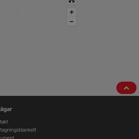
ägar
takt
tagningsblankett
kument