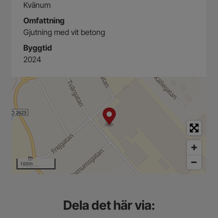
Kvänum
Omfattning
Gjutning med vit betong
Byggtid
2024
100m
Dela det här via: