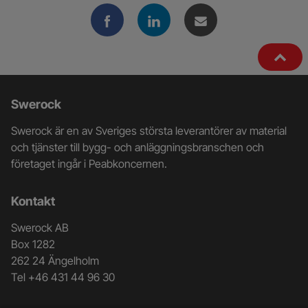
Ytterligare
Swerock
information
Swerock är en av Sveriges största leverantörer av material
och
och tjänster till bygg- och anläggningsbranschen och
företaget ingår i Peabkoncernen.
kontaktuppgifter
Kontakt
Swerock AB
Box 1282
262 24 Ängelholm
Tel +46 431 44 96 30