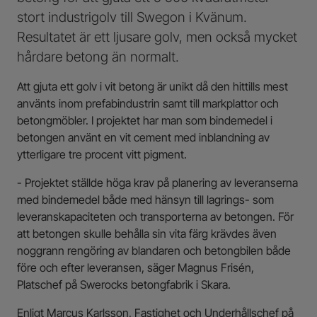
stort industrigolv till Swegon i Kvänum.
Resultatet är ett ljusare golv, men också mycket
hårdare betong än normalt.
Att gjuta ett golv i vit betong är unikt då den hittills mest
använts inom prefabindustrin samt till markplattor och
betongmöbler. I projektet har man som bindemedel i
betongen använt en vit cement med inblandning av
ytterligare tre procent vitt pigment.
- Projektet ställde höga krav på planering av leveranserna
med bindemedel både med hänsyn till lagrings- som
leveranskapaciteten och transporterna av betongen. För
att betongen skulle behålla sin vita färg krävdes även
noggrann rengöring av blandaren och betongbilen både
före och efter leveransen, säger Magnus Frisén,
Platschef på Swerocks betongfabrik i Skara.
Enligt Marcus Karlsson, Fastighet och Underhållschef på