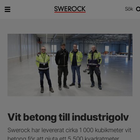
Sök
Vad vill du söka efter?
Sök
Vit betong till industrigolv
Swerock har levererat cirka 1 000 kubikmeter vit
betong för att gjuta ett 5 500 kvadratmeter