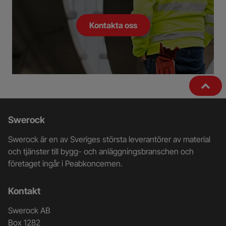
Kontakta oss
Ytterligare
Swerock
information
Swerock är en av Sveriges största leverantörer av material
och
och tjänster till bygg- och anläggningsbranschen och
företaget ingår i Peabkoncernen.
kontaktuppgifter
Kontakt
Swerock AB
Box 1282