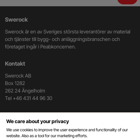
Ytterligare
Swerock
information
Swerock är en av Sveriges största leverantörer av material
och
och tjänster till bygg- och anläggningsbranschen och
företaget ingår i Peabkoncernen.
kontaktuppgifter
Kontakt
Swerock AB
Box 1282
262 24 Ängelholm
Tel +46 431 44 96 30
Genvägar
We care about your privacy
Kontakt
We use cookies to improve the user experience and functionality of our
Mottagningsblankett
website. Also as a tool for our marketing efforts.