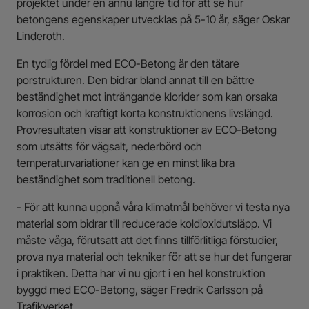
projektet under en ännu längre tid för att se hur
betongens egenskaper utvecklas på 5-10 år, säger Oskar
Linderoth.
En tydlig fördel med ECO-Betong är den tätare
porstrukturen. Den bidrar bland annat till en bättre
beständighet mot inträngande klorider som kan orsaka
korrosion och kraftigt korta konstruktionens livslängd.
Provresultaten visar att konstruktioner av ECO-Betong
som utsätts för vägsalt, nederbörd och
temperaturvariationer kan ge en minst lika bra
beständighet som traditionell betong.
- För att kunna uppnå våra klimatmål behöver vi testa nya
material som bidrar till reducerade koldioxidutsläpp. Vi
måste våga, förutsatt att det finns tillförlitliga förstudier,
prova nya material och tekniker för att se hur det fungerar
i praktiken. Detta har vi nu gjort i en hel konstruktion
byggd med ECO-Betong, säger Fredrik Carlsson på
Trafikverket.