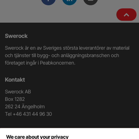
Ytterligare
Swerock
information
Swerock är en av Sveriges största leverantörer av material
och
och tjänster till bygg- och anläggningsbranschen och
företaget ingår i Peabkoncernen.
kontaktuppgifter
Kontakt
Swerock AB
Box 1282
262 24 Ängelholm
Tel +46 431 44 96 30
Genvägar
We care about your privacy