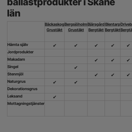
ballastprodukter i Skåne
län
Bäckaskog
Bergsjöholm
Bjärsgård
Blentarp
Driveb
Grustäkt
Grustäkt
Bergtäkt
Bergtäkt
Bergtä
Hämta själv
✔
✔
✔
✔
✔
Jordprodukter
Makadam
✔
✔
✔
Singel
✔
Stenmjöl
✔
✔
✔
Naturgrus
✔
✔
Dekorationsgrus
Leksand
✔
Mottagningstjänster