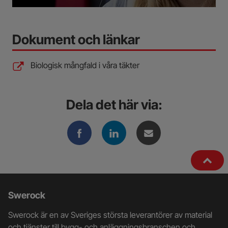
Dokument och länkar
Biologisk mångfald i våra täkter
Dela det här via:
Ytterligare
Swerock
information
Swerock är en av Sveriges största leverantörer av material
och tjänster till bygg- och anläggningsbranschen och